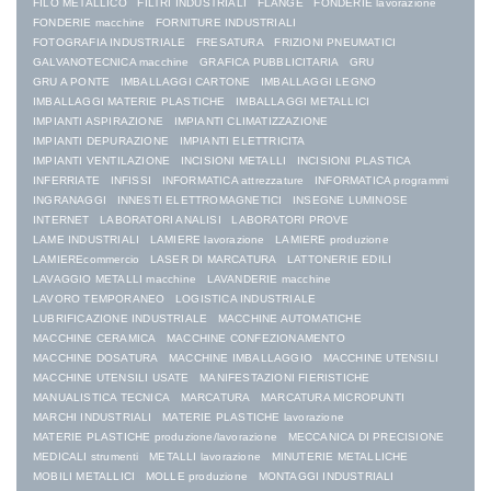
FILO METALLICO
FILTRI INDUSTRIALI
FLANGE
FONDERIE lavorazione
FONDERIE macchine
FORNITURE INDUSTRIALI
FOTOGRAFIA INDUSTRIALE
FRESATURA
FRIZIONI PNEUMATICI
GALVANOTECNICA macchine
GRAFICA PUBBLICITARIA
GRU
GRU A PONTE
IMBALLAGGI CARTONE
IMBALLAGGI LEGNO
IMBALLAGGI MATERIE PLASTICHE
IMBALLAGGI METALLICI
IMPIANTI ASPIRAZIONE
IMPIANTI CLIMATIZZAZIONE
IMPIANTI DEPURAZIONE
IMPIANTI ELETTRICITA
IMPIANTI VENTILAZIONE
INCISIONI METALLI
INCISIONI PLASTICA
INFERRIATE
INFISSI
INFORMATICA attrezzature
INFORMATICA programmi
INGRANAGGI
INNESTI ELETTROMAGNETICI
INSEGNE LUMINOSE
INTERNET
LABORATORI ANALISI
LABORATORI PROVE
LAME INDUSTRIALI
LAMIERE lavorazione
LAMIERE produzione
LAMIEREcommercio
LASER DI MARCATURA
LATTONERIE EDILI
LAVAGGIO METALLI macchine
LAVANDERIE macchine
LAVORO TEMPORANEO
LOGISTICA INDUSTRIALE
LUBRIFICAZIONE INDUSTRIALE
MACCHINE AUTOMATICHE
MACCHINE CERAMICA
MACCHINE CONFEZIONAMENTO
MACCHINE DOSATURA
MACCHINE IMBALLAGGIO
MACCHINE UTENSILI
MACCHINE UTENSILI USATE
MANIFESTAZIONI FIERISTICHE
MANUALISTICA TECNICA
MARCATURA
MARCATURA MICROPUNTI
MARCHI INDUSTRIALI
MATERIE PLASTICHE lavorazione
MATERIE PLASTICHE produzione/lavorazione
MECCANICA DI PRECISIONE
MEDICALI strumenti
METALLI lavorazione
MINUTERIE METALLICHE
MOBILI METALLICI
MOLLE produzione
MONTAGGI INDUSTRIALI