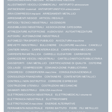
AGROALIMENTARE macchine
ALIMENTARE macchine
ALLESTIMENTI VEICOLI COMMERCIALI
ANTIFURTO attrezzature
ANTINCENDIO materiali
ANTINFORTUNISTICA attrezzature
ARIA COMPRESSA impianti
ARREDAMENTI METALLICI
ARREDAMENTI NEGOZI
ARTICOLI REGALO
ARTICOLI TECNICI INDUSTRIALI
ASCENSORI
ASSEMBLAGGI INDUSTRIALI
ASSOCIAZIONE CATEGORIA
ATTREZZATURE AUTOFFICINE
AUDIOVISIVI
AUTOATTREZZATURE
AUTOGRU
AUTOMAZIONE INDUSTRIALE
AUTOMEZZI TRASPORTO PUBBLICO
AVICOLTURA macchine
BREVETTI INDUSTRIALI
BULLONERIE
CALZATURE macchine
CANCELLI
CANTIERI NAVALI
CARPENTERIA EDILE
CARPENTERIA MECCANICA
CARPENTERIA METALLICA
CARRELLI ELEVATORI
CARRIPONTE
CARROZZERIE VEICOLI INDUSTRIALI
CARTELLONISTICA PUBBLICITARIA
CASSEFORTI
CAVI METALLICI
CERTIFICAZIONE DI QUALITA
CISTERNE
COLLAUDI
COMPRESSORI
COMUNICAZIONE PUBBLICITARIA
CONGRESSI
CONSERVIERA macchine
CONSULENZA AZIENDALE
CONSULENZA FINANZIARIA
CONTAINERS
CONTENITORI METALLICI
CONTROLLI NON DISTRUTTIVI
CORRIERE ESPRESSO
COSTRUZIONE UTENSILI
COSTRUZIONI MECCANICHE
DIAMANTI INDUSTRIALI
EDILIZIA macchine
ELETTROMECCANICA INDUSTRIALE
ELETTROMEDICALI strumenti
ELETTRONICA INDUSTRIALE
ELETTROPOMPE
ELETTROTECNICA macchine
ENERGIE ALTERNATIVE
FERRAMENTA INDUSTRIALE
FERRO BATTUTO
FIERE
FILI METALLICI