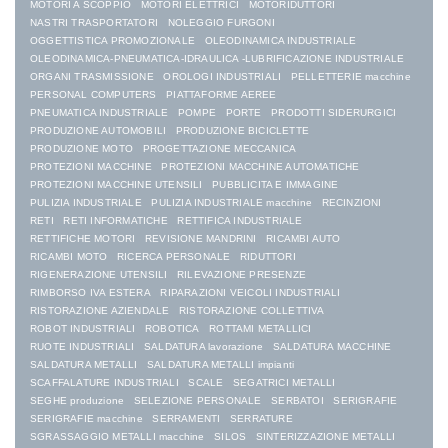
MOTORI A SCOPPIO
MOTORI ELETTRICI
MOTORIDUTTORI
NASTRI TRASPORTATORI
NOLEGGIO FURGONI
OGGETTISTICA PROMOZIONALE
OLEODINAMICA INDUSTRIALE
OLEODINAMICA-PNEUMATICA-IDRAULICA -LUBRIFICAZIONE INDUSTRIALE
ORGANI TRASMISSIONE
OROLOGI INDUSTRIALI
PELLETTERIE macchine
PERSONAL COMPUTERS
PIATTAFORME AEREE
PNEUMATICA INDUSTRIALE
POMPE
PORTE
PRODOTTI SIDERURGICI
PRODUZIONE AUTOMOBILI
PRODUZIONE BICICLETTE
PRODUZIONE MOTO
PROGETTAZIONE MECCANICA
PROTEZIONI MACCHINE
PROTEZIONI MACCHINE AUTOMATICHE
PROTEZIONI MACCHINE UTENSILI
PUBBLICITA E IMMAGINE
PULIZIA INDUSTRIALE
PULIZIA INDUSTRIALE macchine
RECINZIONI
RETI
RETI INFORMATICHE
RETTIFICA INDUSTRIALE
RETTIFICHE MOTORI
REVISIONE MANDRINI
RICAMBI AUTO
RICAMBI MOTO
RICERCA PERSONALE
RIDUTTORI
RIGENERAZIONE UTENSILI
RILEVAZIONE PRESENZE
RIMBORSO IVA ESTERA
RIPARAZIONI VEICOLI INDUSTRIALI
RISTORAZIONE AZIENDALE
RISTORAZIONE COLLETTIVA
ROBOT INDUSTRIALI
ROBOTICA
ROTTAMI METALLICI
RUOTE INDUSTRIALI
SALDATURA lavorazione
SALDATURA MACCHINE
SALDATURA METALLI
SALDATURA METALLI impianti
SCAFFALATURE INDUSTRIALI
SCALE
SEGATRICI METALLI
SEGHE produzione
SELEZIONE PERSONALE
SERBATOI
SERIGRAFIE
SERIGRAFIE macchine
SERRAMENTI
SERRATURE
SGRASSAGGIO METALLI macchine
SILOS
SINTERIZZAZIONE METALLI