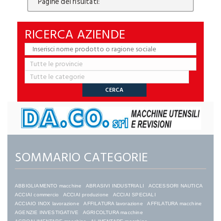
Pagine dei risultati:
RICERCA AZIENDE
SOMMARIO CATEGORIE
ABBIGLIAMENTO macchine
ABRASIVI INDUSTRIALI
ACCESSORI NAUTICA
ACCIAI commercio
ACCIAI produzione
ACCIAI SPECIALI
ACCIAIO INOX lavorazione
AFFILATURA lavorazione
AFFILATURA macchine
AGENZIE INVESTIGATIVE
AGRICOLTURA macchine