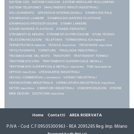
SISTEMI CAD
SISTEMI CAD/CAM
SISTEMI MODULARI IN ALLUMINIO
SISTEMI TELEFONICI
SMALTIMENTO RIFIUTI INDUSTRIALI
SOLLEVAMENTO
SPEDIZIONI INTERNAZIONALI
STAMPA DIGITALE
STAMPAGGIO LAMIERE
STAMPAGGIO MATERIE PLASTICHE
STAMPAGGIO PRESSOFUSIONE
STAMPI LAMIERE
STAMPI MATERIE PLASTICHE
STANDS FIERISTICI
STRUMENTI DI MISURA
STRUMENTI DI PRECISIONE
STUDI TECNICI
TELECOMUNICAZIONI
TELEFONIA
TERMOIDRAULICA impianti
TERMOTECNICA impianti
TESSILE macchine
TIPOGRAFIE macchine
TIPOLITOGRAFIE
TORNITURA
TRASLOCHI INDUSTRIALI
TRASMISSIONE DEL MOTO
TRASPORTI
TRATTAMENTI TERMICI
TRATTAMENTO ARIA
TRATTAMENTO SUPERFICIALE METALLI
TRATTAMENTO SUPERFICIALE METALLI macchine
TUBI lavorazione
UFFICIO macchine
UTENSILERIE INDUSTRIALI
VEICOLI COMMERCIALI commercio
VERNICI INDUSTRIALI
VERNICIATURA INDUSTRIALE
VERNICIATURA INDUSTRIALE macchine
VETRO macchine
VIBRATORI INDUSTRIALI
VIDEOPRODUZIONI
VITERIE
WEB DESIGN
ZOOTECNIA macchine
Home
Contatti
AREA RISERVATA
P.IVA - Cod. C.F.09505300963 - REA 2095285 Reg. Imp. Milano
Powered by Hi-Net srl