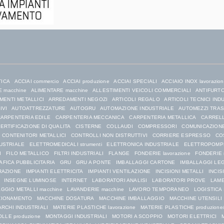
TICA
ACCIAI commercio
ACCIAI produzione
ACCIAI SPECIALI
ACCIAIO INOX lavorazio
 macchine
ALIMENTARE macchine
ALLESTIMENTI VEICOLI COMMERCIALI
ANTIFURTO 
ENTI METALLICI
ARREDAMENTI NEGOZI
ARTICOLI REGALO
ARTICOLI TECNICI IND
IVI
AUTOATTREZZATURE
AUTOGRU
AUTOMAZIONE INDUSTRIALE
AUTOMEZZI TRA
ARPENTERIA EDILE
CARPENTERIA MECCANICA
CARPENTERIA METALLICA
CARRELL
ERTIFICAZIONE DI QUALITA
CISTERNE
COLLAUDI
COMPRESSORI
COMUNICAZIONE
CONTENITORI METALLICI
CONTROLLI NON DISTRUTTIVI
CORRIERE ESPRESSO
CO
USTRIALE
ELETTROMEDICALI strumenti
ELETTRONICA INDUSTRIALE
ELETTROPOMP
I
FILO METALLICO
FILTRI INDUSTRIALI
FLANGE
FONDERIE lavorazione
FONDERIE 
AFICA PUBBLICITARIA
GRU
GRU A PONTE
IMBALLAGGI CARTONE
IMBALLAGGI LE
RAZIONE
IMPIANTI ELETTRICITA
IMPIANTI VENTILAZIONE
INCISIONI METALLI
INCIS
INSEGNE LUMINOSE
INTERNET
LABORATORI ANALISI
LABORATORI PROVE
LAME
GGIO METALLI macchine
LAVANDERIE macchine
LAVORO TEMPORANEO
LOGISTICA
ZIONAMENTO
MACCHINE DOSATURA
MACCHINE IMBALLAGGIO
MACCHINE UTENSILI
RCHI INDUSTRIALI
MATERIE PLASTICHE lavorazione
MATERIE PLASTICHE produzione/
LLE produzione
MONTAGGI INDUSTRIALI
MOTORI A SCOPPIO
MOTORI ELETTRICI