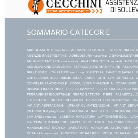
SOMMARIO CATEGORIE
ABBIGLIAMENTO macchine
ABRASIVI INDUSTRIALI
ACCESSORI NAU
AGENZIE INVESTIGATIVE
AGRICOLTURA macchine
AGROALIMENTARE
ANTINFORTUNISTICA attrezzature
ARIA COMPRESSA impianti
ARREDAM
ASSOCIAZIONE CATEGORIA
ATTREZZATURE AUTOFFICINE
AUDIOVIS
BULLONERIE
CALZATURE macchine
CANCELLI
CANTIERI NAVALI
C
CARTELLONISTICA PUBBLICITARIA
CASSEFORTI
CAVI METALLICI
C
CONSULENZA AZIENDALE
CONSULENZA FINANZIARIA
CONTAINERS
DIAMANTI INDUSTRIALI
EDILIZIA macchine
ELETTROMECCANICA IND
FERRAMENTA INDUSTRIALE
FERRO BATTUTO
FIERE
FILI METALLIC
FRESATURA
FRIZIONI PNEUMATICI
GALVANOTECNICA macchine
GR
IMPIANTI ASPIRAZIONE
IMPIANTI CLIMATIZZAZIONE
IMPIANTI DEPU
INFORMATICA programmi
INGRANAGGI
INNESTI ELETTROMAGNETICI
LAMIEREcommercio
LASER DI MARCATURA
LATTONERIE EDILI
LAVA
MACCHINE AUTOMATICHE
MACCHINE CERAMICA
MACCHINE CONFE
MANUALISTICA TECNICA
MARCATURA
MARCATURA MICROPUNTI
MA
METALLI lavorazione
MINUTERIE METALLICHE
MOBILI METALLICI
MO