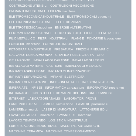
CONTROLLI NON DISTRUTTIVI
CORRIERE ESPRESSO
COSTRUZIONE UTENSILI
COSTRUZIONI MECCANICHE
DIAMANTI INDUSTRIALI
EDILIZIA macchine
ELETTROMECCANICA INDUSTRIALE
ELETTROMEDICALI strumenti
ELETTRONICA INDUSTRIALE
ELETTROPOMPE
ELETTROTECNICA macchine
ENERGIE ALTERNATIVE
FERRAMENTA INDUSTRIALE
FERRO BATTUTO
FIERE
FILI METALLICI
FILO METALLICO
FILTRI INDUSTRIALI
FLANGE
FONDERIE lavorazione
FONDERIE macchine
FORNITURE INDUSTRIALI
FOTOGRAFIA INDUSTRIALE
FRESATURA
FRIZIONI PNEUMATICI
GALVANOTECNICA macchine
GRAFICA PUBBLICITARIA
GRU
GRU A PONTE
IMBALLAGGI CARTONE
IMBALLAGGI LEGNO
IMBALLAGGI MATERIE PLASTICHE
IMBALLAGGI METALLICI
IMPIANTI ASPIRAZIONE
IMPIANTI CLIMATIZZAZIONE
IMPIANTI DEPURAZIONE
IMPIANTI ELETTRICITA
IMPIANTI VENTILAZIONE
INCISIONI METALLI
INCISIONI PLASTICA
INFERRIATE
INFISSI
INFORMATICA attrezzature
INFORMATICA programmi
INGRANAGGI
INNESTI ELETTROMAGNETICI
INSEGNE LUMINOSE
INTERNET
LABORATORI ANALISI
LABORATORI PROVE
LAME INDUSTRIALI
LAMIERE lavorazione
LAMIERE produzione
LAMIEREcommercio
LASER DI MARCATURA
LATTONERIE EDILI
LAVAGGIO METALLI macchine
LAVANDERIE macchine
LAVORO TEMPORANEO
LOGISTICA INDUSTRIALE
LUBRIFICAZIONE INDUSTRIALE
MACCHINE AUTOMATICHE
MACCHINE CERAMICA
MACCHINE CONFEZIONAMENTO