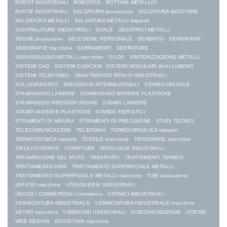
ROBOT INDUSTRIALI
ROBOTICA
ROTTAMI METALLICI
RUOTE INDUSTRIALI
SALDATURA lavorazione
SALDATURA MACCHINE
SALDATURA METALLI
SALDATURA METALLI impianti
SCAFFALATURE INDUSTRIALI
SCALE
SEGATRICI METALLI
SEGHE produzione
SELEZIONE PERSONALE
SERBATOI
SERIGRAFIE
SERIGRAFIE macchine
SERRAMENTI
SERRATURE
SGRASSAGGIO METALLI macchine
SILOS
SINTERIZZAZIONE METALLI
SISTEMI CAD
SISTEMI CAD/CAM
SISTEMI MODULARI IN ALLUMINIO
SISTEMI TELEFONICI
SMALTIMENTO RIFIUTI INDUSTRIALI
SOLLEVAMENTO
SPEDIZIONI INTERNAZIONALI
STAMPA DIGITALE
STAMPAGGIO LAMIERE
STAMPAGGIO MATERIE PLASTICHE
STAMPAGGIO PRESSOFUSIONE
STAMPI LAMIERE
STAMPI MATERIE PLASTICHE
STANDS FIERISTICI
STRUMENTI DI MISURA
STRUMENTI DI PRECISIONE
STUDI TECNICI
TELECOMUNICAZIONI
TELEFONIA
TERMOIDRAULICA impianti
TERMOTECNICA impianti
TESSILE macchine
TIPOGRAFIE macchine
TIPOLITOGRAFIE
TORNITURA
TRASLOCHI INDUSTRIALI
TRASMISSIONE DEL MOTO
TRASPORTI
TRATTAMENTI TERMICI
TRATTAMENTO ARIA
TRATTAMENTO SUPERFICIALE METALLI
TRATTAMENTO SUPERFICIALE METALLI macchine
TUBI lavorazione
UFFICIO macchine
UTENSILERIE INDUSTRIALI
VEICOLI COMMERCIALI commercio
VERNICI INDUSTRIALI
VERNICIATURA INDUSTRIALE
VERNICIATURA INDUSTRIALE macchine
VETRO macchine
VIBRATORI INDUSTRIALI
VIDEOPRODUZIONI
VITERIE
WEB DESIGN
ZOOTECNIA macchine