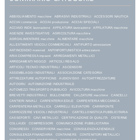
ABBIGLIAMENTO macchine
ABRASIVI INDUSTRIALI
ACCESSORI NAUTICA
ACCIAI commercio
ACCIAI produzione
ACCIAI SPECIALI
ACCIAIO INOX lavorazione
AFFILATURA lavorazione
AFFILATURA macchine
AGENZIE INVESTIGATIVE
AGRICOLTURA macchine
AGROALIMENTARE macchine
ALIMENTARE macchine
ALLESTIMENTI VEICOLI COMMERCIALI
ANTIFURTO attrezzature
ANTINCENDIO materiali
ANTINFORTUNISTICA attrezzature
ARIA COMPRESSA impianti
ARREDAMENTI METALLICI
ARREDAMENTI NEGOZI
ARTICOLI REGALO
ARTICOLI TECNICI INDUSTRIALI
ASCENSORI
ASSEMBLAGGI INDUSTRIALI
ASSOCIAZIONE CATEGORIA
ATTREZZATURE AUTOFFICINE
AUDIOVISIVI
AUTOATTREZZATURE
AUTOGRU
AUTOMAZIONE INDUSTRIALE
AUTOMEZZI TRASPORTO PUBBLICO
AVICOLTURA macchine
BREVETTI INDUSTRIALI
BULLONERIE
CALZATURE macchine
CANCELLI
CANTIERI NAVALI
CARPENTERIA EDILE
CARPENTERIA MECCANICA
CARPENTERIA METALLICA
CARRELLI ELEVATORI
CARRIPONTE
CARROZZERIE VEICOLI INDUSTRIALI
CARTELLONISTICA PUBBLICITARIA
CASSEFORTI
CAVI METALLICI
CERTIFICAZIONE DI QUALITA
CISTERNE
COLLAUDI
COMPRESSORI
COMUNICAZIONE PUBBLICITARIA
CONGRESSI
CONSERVIERA macchine
CONSULENZA AZIENDALE
CONSULENZA FINANZIARIA
CONTAINERS
CONTENITORI METALLICI