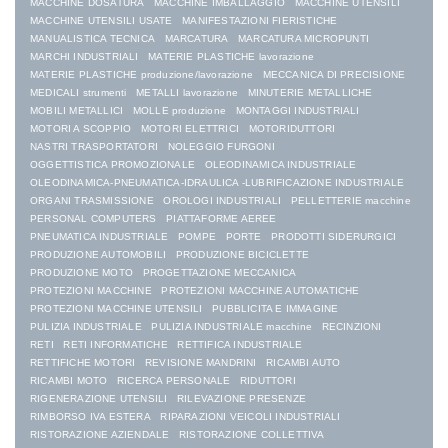
MACCHINE DOSATURA
MACCHINE IMBALLAGGIO
MACCHINE UTENSILI
MACCHINE UTENSILI USATE
MANIFESTAZIONI FIERISTICHE
MANUALISTICA TECNICA
MARCATURA
MARCATURA MICROPUNTI
MARCHI INDUSTRIALI
MATERIE PLASTICHE lavorazione
MATERIE PLASTICHE produzione/lavorazione
MECCANICA DI PRECISIONE
MEDICALI strumenti
METALLI lavorazione
MINUTERIE METALLICHE
MOBILI METALLICI
MOLLE produzione
MONTAGGI INDUSTRIALI
MOTORI A SCOPPIO
MOTORI ELETTRICI
MOTORIDUTTORI
NASTRI TRASPORTATORI
NOLEGGIO FURGONI
OGGETTISTICA PROMOZIONALE
OLEODINAMICA INDUSTRIALE
OLEODINAMICA-PNEUMATICA-IDRAULICA -LUBRIFICAZIONE INDUSTRIALE
ORGANI TRASMISSIONE
OROLOGI INDUSTRIALI
PELLETTERIE macchine
PERSONAL COMPUTERS
PIATTAFORME AEREE
PNEUMATICA INDUSTRIALE
POMPE
PORTE
PRODOTTI SIDERURGICI
PRODUZIONE AUTOMOBILI
PRODUZIONE BICICLETTE
PRODUZIONE MOTO
PROGETTAZIONE MECCANICA
PROTEZIONI MACCHINE
PROTEZIONI MACCHINE AUTOMATICHE
PROTEZIONI MACCHINE UTENSILI
PUBBLICITA E IMMAGINE
PULIZIA INDUSTRIALE
PULIZIA INDUSTRIALE macchine
RECINZIONI
RETI
RETI INFORMATICHE
RETTIFICA INDUSTRIALE
RETTIFICHE MOTORI
REVISIONE MANDRINI
RICAMBI AUTO
RICAMBI MOTO
RICERCA PERSONALE
RIDUTTORI
RIGENERAZIONE UTENSILI
RILEVAZIONE PRESENZE
RIMBORSO IVA ESTERA
RIPARAZIONI VEICOLI INDUSTRIALI
RISTORAZIONE AZIENDALE
RISTORAZIONE COLLETTIVA