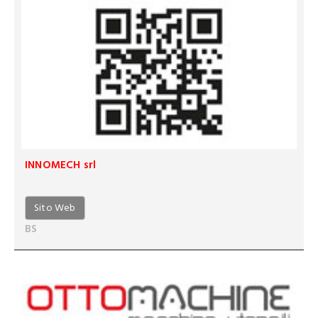
INNOMECH srl
Sito Web
BS