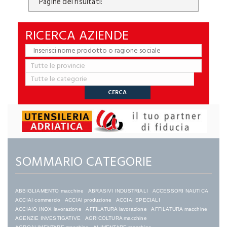
Pagine dei risultati:
RICERCA AZIENDE
SOMMARIO CATEGORIE
ABBIGLIAMENTO macchine
ABRASIVI INDUSTRIALI
ACCESSORI NAUTICA
ACCIAI commercio
ACCIAI produzione
ACCIAI SPECIALI
ACCIAIO INOX lavorazione
AFFILATURA lavorazione
AFFILATURA macchine
AGENZIE INVESTIGATIVE
AGRICOLTURA macchine