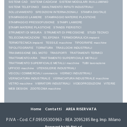
SISTEMI CAD
SISTEMI CAD/CAM
SISTEMI MODULARI IN ALLUMINIO
SISTEMI TELEFONICI
SMALTIMENTO RIFIUTI INDUSTRIALI
SOLLEVAMENTO
SPEDIZIONI INTERNAZIONALI
STAMPA DIGITALE
STAMPAGGIO LAMIERE
STAMPAGGIO MATERIE PLASTICHE
STAMPAGGIO PRESSOFUSIONE
STAMPI LAMIERE
STAMPI MATERIE PLASTICHE
STANDS FIERISTICI
STRUMENTI DI MISURA
STRUMENTI DI PRECISIONE
STUDI TECNICI
TELECOMUNICAZIONI
TELEFONIA
TERMOIDRAULICA impianti
TERMOTECNICA impianti
TESSILE macchine
TIPOGRAFIE macchine
TIPOLITOGRAFIE
TORNITURA
TRASLOCHI INDUSTRIALI
TRASMISSIONE DEL MOTO
TRASPORTI
TRATTAMENTI TERMICI
TRATTAMENTO ARIA
TRATTAMENTO SUPERFICIALE METALLI
TRATTAMENTO SUPERFICIALE METALLI macchine
TUBI lavorazione
UFFICIO macchine
UTENSILERIE INDUSTRIALI
VEICOLI COMMERCIALI commercio
VERNICI INDUSTRIALI
VERNICIATURA INDUSTRIALE
VERNICIATURA INDUSTRIALE macchine
VETRO macchine
VIBRATORI INDUSTRIALI
VIDEOPRODUZIONI
VITERIE
WEB DESIGN
ZOOTECNIA macchine
Home
Contatti
AREA RISERVATA
P.IVA - Cod. C.F.09505300963 - REA 2095285 Reg. Imp. Milano
Powered by Hi-Net srl