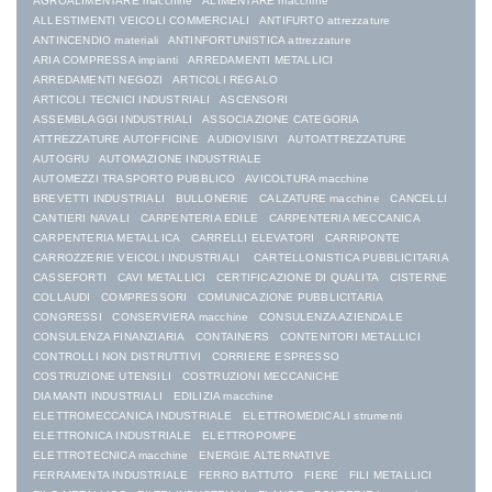
AGROALIMENTARE macchine
ALIMENTARE macchine
ALLESTIMENTI VEICOLI COMMERCIALI
ANTIFURTO attrezzature
ANTINCENDIO materiali
ANTINFORTUNISTICA attrezzature
ARIA COMPRESSA impianti
ARREDAMENTI METALLICI
ARREDAMENTI NEGOZI
ARTICOLI REGALO
ARTICOLI TECNICI INDUSTRIALI
ASCENSORI
ASSEMBLAGGI INDUSTRIALI
ASSOCIAZIONE CATEGORIA
ATTREZZATURE AUTOFFICINE
AUDIOVISIVI
AUTOATTREZZATURE
AUTOGRU
AUTOMAZIONE INDUSTRIALE
AUTOMEZZI TRASPORTO PUBBLICO
AVICOLTURA macchine
BREVETTI INDUSTRIALI
BULLONERIE
CALZATURE macchine
CANCELLI
CANTIERI NAVALI
CARPENTERIA EDILE
CARPENTERIA MECCANICA
CARPENTERIA METALLICA
CARRELLI ELEVATORI
CARRIPONTE
CARROZZERIE VEICOLI INDUSTRIALI
CARTELLONISTICA PUBBLICITARIA
CASSEFORTI
CAVI METALLICI
CERTIFICAZIONE DI QUALITA
CISTERNE
COLLAUDI
COMPRESSORI
COMUNICAZIONE PUBBLICITARIA
CONGRESSI
CONSERVIERA macchine
CONSULENZA AZIENDALE
CONSULENZA FINANZIARIA
CONTAINERS
CONTENITORI METALLICI
CONTROLLI NON DISTRUTTIVI
CORRIERE ESPRESSO
COSTRUZIONE UTENSILI
COSTRUZIONI MECCANICHE
DIAMANTI INDUSTRIALI
EDILIZIA macchine
ELETTROMECCANICA INDUSTRIALE
ELETTROMEDICALI strumenti
ELETTRONICA INDUSTRIALE
ELETTROPOMPE
ELETTROTECNICA macchine
ENERGIE ALTERNATIVE
FERRAMENTA INDUSTRIALE
FERRO BATTUTO
FIERE
FILI METALLICI