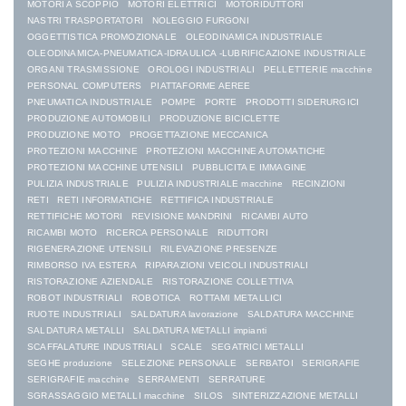
MOTORI A SCOPPIO
MOTORI ELETTRICI
MOTORIDUTTORI
NASTRI TRASPORTATORI
NOLEGGIO FURGONI
OGGETTISTICA PROMOZIONALE
OLEODINAMICA INDUSTRIALE
OLEODINAMICA-PNEUMATICA-IDRAULICA -LUBRIFICAZIONE INDUSTRIALE
ORGANI TRASMISSIONE
OROLOGI INDUSTRIALI
PELLETTERIE macchine
PERSONAL COMPUTERS
PIATTAFORME AEREE
PNEUMATICA INDUSTRIALE
POMPE
PORTE
PRODOTTI SIDERURGICI
PRODUZIONE AUTOMOBILI
PRODUZIONE BICICLETTE
PRODUZIONE MOTO
PROGETTAZIONE MECCANICA
PROTEZIONI MACCHINE
PROTEZIONI MACCHINE AUTOMATICHE
PROTEZIONI MACCHINE UTENSILI
PUBBLICITA E IMMAGINE
PULIZIA INDUSTRIALE
PULIZIA INDUSTRIALE macchine
RECINZIONI
RETI
RETI INFORMATICHE
RETTIFICA INDUSTRIALE
RETTIFICHE MOTORI
REVISIONE MANDRINI
RICAMBI AUTO
RICAMBI MOTO
RICERCA PERSONALE
RIDUTTORI
RIGENERAZIONE UTENSILI
RILEVAZIONE PRESENZE
RIMBORSO IVA ESTERA
RIPARAZIONI VEICOLI INDUSTRIALI
RISTORAZIONE AZIENDALE
RISTORAZIONE COLLETTIVA
ROBOT INDUSTRIALI
ROBOTICA
ROTTAMI METALLICI
RUOTE INDUSTRIALI
SALDATURA lavorazione
SALDATURA MACCHINE
SALDATURA METALLI
SALDATURA METALLI impianti
SCAFFALATURE INDUSTRIALI
SCALE
SEGATRICI METALLI
SEGHE produzione
SELEZIONE PERSONALE
SERBATOI
SERIGRAFIE
SERIGRAFIE macchine
SERRAMENTI
SERRATURE
SGRASSAGGIO METALLI macchine
SILOS
SINTERIZZAZIONE METALLI