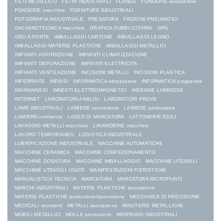
FILO METALLICO
FILTRI INDUSTRIALI
FLANGE
FONDERIE lavorazione
FONDERIE macchine
FORNITURE INDUSTRIALI
FOTOGRAFIA INDUSTRIALE
FRESATURA
FRIZIONI PNEUMATICI
GALVANOTECNICA macchine
GRAFICA PUBBLICITARIA
GRU
GRU A PONTE
IMBALLAGGI CARTONE
IMBALLAGGI LEGNO
IMBALLAGGI MATERIE PLASTICHE
IMBALLAGGI METALLICI
IMPIANTI ASPIRAZIONE
IMPIANTI CLIMATIZZAZIONE
IMPIANTI DEPURAZIONE
IMPIANTI ELETTRICITA
IMPIANTI VENTILAZIONE
INCISIONI METALLI
INCISIONI PLASTICA
INFERRIATE
INFISSI
INFORMATICA attrezzature
INFORMATICA programmi
INGRANAGGI
INNESTI ELETTROMAGNETICI
INSEGNE LUMINOSE
INTERNET
LABORATORI ANALISI
LABORATORI PROVE
LAME INDUSTRIALI
LAMIERE lavorazione
LAMIERE produzione
LAMIEREcommercio
LASER DI MARCATURA
LATTONERIE EDILI
LAVAGGIO METALLI macchine
LAVANDERIE macchine
LAVORO TEMPORANEO
LOGISTICA INDUSTRIALE
LUBRIFICAZIONE INDUSTRIALE
MACCHINE AUTOMATICHE
MACCHINE CERAMICA
MACCHINE CONFEZIONAMENTO
MACCHINE DOSATURA
MACCHINE IMBALLAGGIO
MACCHINE UTENSILI
MACCHINE UTENSILI USATE
MANIFESTAZIONI FIERISTICHE
MANUALISTICA TECNICA
MARCATURA
MARCATURA MICROPUNTI
MARCHI INDUSTRIALI
MATERIE PLASTICHE lavorazione
MATERIE PLASTICHE produzione/lavorazione
MECCANICA DI PRECISIONE
MEDICALI strumenti
METALLI lavorazione
MINUTERIE METALLICHE
MOBILI METALLICI
MOLLE produzione
MONTAGGI INDUSTRIALI