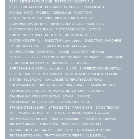
RETI
RETI INFORMATICHE
RETTIFICA INDUSTRIALE
RETTIFICHE MOTORI
REVISIONE MANDRINI
RICAMBI AUTO
RICAMBI MOTO
RICERCA PERSONALE
RIDUTTORI
RIGENERAZIONE UTENSILI
RILEVAZIONE PRESENZE
RIMBORSO IVA ESTERA
RIPARAZIONI VEICOLI INDUSTRIALI
RISTORAZIONE AZIENDALE
RISTORAZIONE COLLETTIVA
ROBOT INDUSTRIALI
ROBOTICA
ROTTAMI METALLICI
RUOTE INDUSTRIALI
SALDATURA lavorazione
SALDATURA MACCHINE
SALDATURA METALLI
SALDATURA METALLI impianti
SCAFFALATURE INDUSTRIALI
SCALE
SEGATRICI METALLI
SEGHE produzione
SELEZIONE PERSONALE
SERBATOI
SERIGRAFIE
SERIGRAFIE macchine
SERRAMENTI
SERRATURE
SGRASSAGGIO METALLI macchine
SILOS
SINTERIZZAZIONE METALLI
SISTEMI CAD
SISTEMI CAD/CAM
SISTEMI MODULARI IN ALLUMINIO
SISTEMI TELEFONICI
SMALTIMENTO RIFIUTI INDUSTRIALI
SOLLEVAMENTO
SPEDIZIONI INTERNAZIONALI
STAMPA DIGITALE
STAMPAGGIO LAMIERE
STAMPAGGIO MATERIE PLASTICHE
STAMPAGGIO PRESSOFUSIONE
STAMPI LAMIERE
STAMPI MATERIE PLASTICHE
STANDS FIERISTICI
STRUMENTI DI MISURA
STRUMENTI DI PRECISIONE
STUDI TECNICI
TELECOMUNICAZIONI
TELEFONIA
TERMOIDRAULICA impianti
TERMOTECNICA impianti
TESSILE macchine
TIPOGRAFIE macchine
TIPOLITOGRAFIE
TORNITURA
TRASLOCHI INDUSTRIALI
TRASMISSIONE DEL MOTO
TRASPORTI
TRATTAMENTI TERMICI
TRATTAMENTO ARIA
TRATTAMENTO SUPERFICIALE METALLI