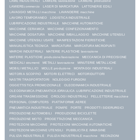
LAME INDUSTRIALI
LAMIERE lavorazione
LAMIERE produzione
LAMIEREcommercio
LASER DI MARCATURA
LATTONERIE EDILI
LAVAGGIO METALLI macchine
LAVANDERIE macchine
LAVORO TEMPORANEO
LOGISTICA INDUSTRIALE
LUBRIFICAZIONE INDUSTRIALE
MACCHINE AUTOMATICHE
MACCHINE CERAMICA
MACCHINE CONFEZIONAMENTO
MACCHINE DOSATURA
MACCHINE IMBALLAGGIO
MACCHINE UTENSILI
MACCHINE UTENSILI USATE
MANIFESTAZIONI FIERISTICHE
MANUALISTICA TECNICA
MARCATURA
MARCATURA MICROPUNTI
MARCHI INDUSTRIALI
MATERIE PLASTICHE lavorazione
MATERIE PLASTICHE produzione/lavorazione
MECCANICA DI PRECISIONE
MEDICALI strumenti
METALLI lavorazione
MINUTERIE METALLICHE
MOBILI METALLICI
MOLLE produzione
MONTAGGI INDUSTRIALI
MOTORI A SCOPPIO
MOTORI ELETTRICI
MOTORIDUTTORI
NASTRI TRASPORTATORI
NOLEGGIO FURGONI
OGGETTISTICA PROMOZIONALE
OLEODINAMICA INDUSTRIALE
OLEODINAMICA-PNEUMATICA-IDRAULICA -LUBRIFICAZIONE INDUSTRIALE
ORGANI TRASMISSIONE
OROLOGI INDUSTRIALI
PELLETTERIE macchine
PERSONAL COMPUTERS
PIATTAFORME AEREE
PNEUMATICA INDUSTRIALE
POMPE
PORTE
PRODOTTI SIDERURGICI
PRODUZIONE AUTOMOBILI
PRODUZIONE BICICLETTE
PRODUZIONE MOTO
PROGETTAZIONE MECCANICA
PROTEZIONI MACCHINE
PROTEZIONI MACCHINE AUTOMATICHE
PROTEZIONI MACCHINE UTENSILI
PUBBLICITA E IMMAGINE
PULIZIA INDUSTRIALE
PULIZIA INDUSTRIALE macchine
RECINZIONI