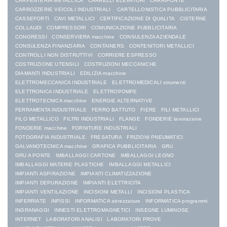
CARPENTERIA METALLICA
CARRELLI ELEVATORI
CARRIPONTE
CARROZZERIE VEICOLI INDUSTRIALI
CARTELLONISTICA PUBBLICITARIA
CASSEFORTI
CAVI METALLICI
CERTIFICAZIONE DI QUALITA
CISTERNE
COLLAUDI
COMPRESSORI
COMUNICAZIONE PUBBLICITARIA
CONGRESSI
CONSERVIERA macchine
CONSULENZA AZIENDALE
CONSULENZA FINANZIARIA
CONTAINERS
CONTENITORI METALLICI
CONTROLLI NON DISTRUTTIVI
CORRIERE ESPRESSO
COSTRUZIONE UTENSILI
COSTRUZIONI MECCANICHE
DIAMANTI INDUSTRIALI
EDILIZIA macchine
ELETTROMECCANICA INDUSTRIALE
ELETTROMEDICALI strumenti
ELETTRONICA INDUSTRIALE
ELETTROPOMPE
ELETTROTECNICA macchine
ENERGIE ALTERNATIVE
FERRAMENTA INDUSTRIALE
FERRO BATTUTO
FIERE
FILI METALLICI
FILO METALLICO
FILTRI INDUSTRIALI
FLANGE
FONDERIE lavorazione
FONDERIE macchine
FORNITURE INDUSTRIALI
FOTOGRAFIA INDUSTRIALE
FRESATURA
FRIZIONI PNEUMATICI
GALVANOTECNICA macchine
GRAFICA PUBBLICITARIA
GRU
GRU A PONTE
IMBALLAGGI CARTONE
IMBALLAGGI LEGNO
IMBALLAGGI MATERIE PLASTICHE
IMBALLAGGI METALLICI
IMPIANTI ASPIRAZIONE
IMPIANTI CLIMATIZZAZIONE
IMPIANTI DEPURAZIONE
IMPIANTI ELETTRICITA
IMPIANTI VENTILAZIONE
INCISIONI METALLI
INCISIONI PLASTICA
INFERRIATE
INFISSI
INFORMATICA attrezzature
INFORMATICA programmi
INGRANAGGI
INNESTI ELETTROMAGNETICI
INSEGNE LUMINOSE
INTERNET
LABORATORI ANALISI
LABORATORI PROVE