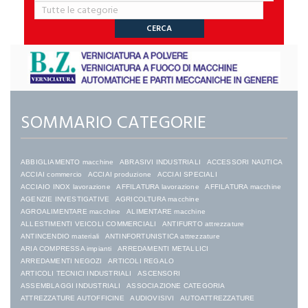
SOMMARIO CATEGORIE
ABBIGLIAMENTO macchine
ABRASIVI INDUSTRIALI
ACCESSORI NAUTICA
ACCIAI commercio
ACCIAI produzione
ACCIAI SPECIALI
ACCIAIO INOX lavorazione
AFFILATURA lavorazione
AFFILATURA macchine
AGENZIE INVESTIGATIVE
AGRICOLTURA macchine
AGROALIMENTARE macchine
ALIMENTARE macchine
ALLESTIMENTI VEICOLI COMMERCIALI
ANTIFURTO attrezzature
ANTINCENDIO materiali
ANTINFORTUNISTICA attrezzature
ARIA COMPRESSA impianti
ARREDAMENTI METALLICI
ARREDAMENTI NEGOZI
ARTICOLI REGALO
ARTICOLI TECNICI INDUSTRIALI
ASCENSORI
ASSEMBLAGGI INDUSTRIALI
ASSOCIAZIONE CATEGORIA
ATTREZZATURE AUTOFFICINE
AUDIOVISIVI
AUTOATTREZZATURE