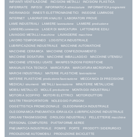
IMPIANTI VENTILAZIONE
INCISIONI METALLI
INCISIONI PLASTICA
INFERRIATE
INFISSI
INFORMATICA attrezzature
INFORMATICA programmi
INGRANAGGI
INNESTI ELETTROMAGNETICI
INSEGNE LUMINOSE
INTERNET
LABORATORI ANALISI
LABORATORI PROVE
LAME INDUSTRIALI
LAMIERE lavorazione
LAMIERE produzione
LAMIEREcommercio
LASER DI MARCATURA
LATTONERIE EDILI
LAVAGGIO METALLI macchine
LAVANDERIE macchine
LAVORO TEMPORANEO
LOGISTICA INDUSTRIALE
LUBRIFICAZIONE INDUSTRIALE
MACCHINE AUTOMATICHE
MACCHINE CERAMICA
MACCHINE CONFEZIONAMENTO
MACCHINE DOSATURA
MACCHINE IMBALLAGGIO
MACCHINE UTENSILI
MACCHINE UTENSILI USATE
MANIFESTAZIONI FIERISTICHE
MANUALISTICA TECNICA
MARCATURA
MARCATURA MICROPUNTI
MARCHI INDUSTRIALI
MATERIE PLASTICHE lavorazione
MATERIE PLASTICHE produzione/lavorazione
MECCANICA DI PRECISIONE
MEDICALI strumenti
METALLI lavorazione
MINUTERIE METALLICHE
MOBILI METALLICI
MOLLE produzione
MONTAGGI INDUSTRIALI
MOTORI A SCOPPIO
MOTORI ELETTRICI
MOTORIDUTTORI
NASTRI TRASPORTATORI
NOLEGGIO FURGONI
OGGETTISTICA PROMOZIONALE
OLEODINAMICA INDUSTRIALE
OLEODINAMICA-PNEUMATICA-IDRAULICA -LUBRIFICAZIONE INDUSTRIALE
ORGANI TRASMISSIONE
OROLOGI INDUSTRIALI
PELLETTERIE macchine
PERSONAL COMPUTERS
PIATTAFORME AEREE
PNEUMATICA INDUSTRIALE
POMPE
PORTE
PRODOTTI SIDERURGICI
PRODUZIONE AUTOMOBILI
PRODUZIONE BICICLETTE