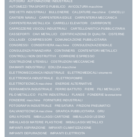
AUTOGRU
AUTOMAZIONE INDUSTRIALE
AUTOMEZZI TRASPORTO PUBBLICO
AVICOLTURA macchine
BREVETTI INDUSTRIALI
BULLONERIE
CALZATURE macchine
CANCELLI
CANTIERI NAVALI
CARPENTERIA EDILE
CARPENTERIA MECCANICA
CARPENTERIA METALLICA
CARRELLI ELEVATORI
CARRIPONTE
CARROZZERIE VEICOLI INDUSTRIALI
CARTELLONISTICA PUBBLICITARIA
CASSEFORTI
CAVI METALLICI
CERTIFICAZIONE DI QUALITA
CISTERNE
COLLAUDI
COMPRESSORI
COMUNICAZIONE PUBBLICITARIA
CONGRESSI
CONSERVIERA macchine
CONSULENZA AZIENDALE
CONSULENZA FINANZIARIA
CONTAINERS
CONTENITORI METALLICI
CONTROLLI NON DISTRUTTIVI
CORRIERE ESPRESSO
COSTRUZIONE UTENSILI
COSTRUZIONI MECCANICHE
DIAMANTI INDUSTRIALI
EDILIZIA macchine
ELETTROMECCANICA INDUSTRIALE
ELETTROMEDICALI strumenti
ELETTRONICA INDUSTRIALE
ELETTROPOMPE
ELETTROTECNICA macchine
ENERGIE ALTERNATIVE
FERRAMENTA INDUSTRIALE
FERRO BATTUTO
FIERE
FILI METALLICI
FILO METALLICO
FILTRI INDUSTRIALI
FLANGE
FONDERIE lavorazione
FONDERIE macchine
FORNITURE INDUSTRIALI
FOTOGRAFIA INDUSTRIALE
FRESATURA
FRIZIONI PNEUMATICI
GALVANOTECNICA macchine
GRAFICA PUBBLICITARIA
GRU
GRU A PONTE
IMBALLAGGI CARTONE
IMBALLAGGI LEGNO
IMBALLAGGI MATERIE PLASTICHE
IMBALLAGGI METALLICI
IMPIANTI ASPIRAZIONE
IMPIANTI CLIMATIZZAZIONE
IMPIANTI DEPURAZIONE
IMPIANTI ELETTRICITA