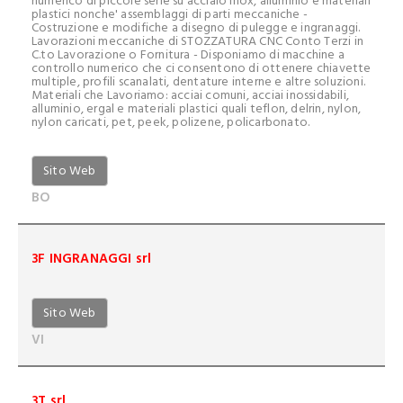
numerico di piccole serie su acciaio inox, alluminio e materiali
plastici nonche' assemblaggi di parti meccaniche -
Costruzione e modifiche a disegno di pulegge e ingranaggi.
Lavorazioni meccaniche di STOZZATURA CNC Conto Terzi in
C.to Lavorazione o Fornitura - Disponiamo di macchine a
controllo numerico che ci consentono di ottenere chiavette
multiple, profili scanalati, dentature interne e altre soluzioni.
Materiali che Lavoriamo: acciai comuni, acciai inossidabili,
alluminio, ergal e materiali plastici quali teflon, delrin, nylon,
nylon caricati, pet, peek, polizene, policarbonato.
Sito Web
BO
3F INGRANAGGI srl
Sito Web
VI
3T srl