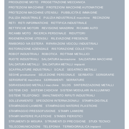
PRODUZIONE MOTO
PROGETTAZIONE MECCANICA
PROTEZIONI MACCHINE
PROTEZIONI MACCHINE AUTOMATICHE
PROTEZIONI MACCHINE UTENSILI
PUBBLICITA E IMMAGINE
PULIZIA INDUSTRIALE
PULIZIA INDUSTRIALE macchine
RECINZIONI
RETI
RETI INFORMATICHE
RETTIFICA INDUSTRIALE
RETTIFICHE MOTORI
REVISIONE MANDRINI
RICAMBI AUTO
RICAMBI MOTO
RICERCA PERSONALE
RIDUTTORI
RIGENERAZIONE UTENSILI
RILEVAZIONE PRESENZE
RIMBORSO IVA ESTERA
RIPARAZIONI VEICOLI INDUSTRIALI
RISTORAZIONE AZIENDALE
RISTORAZIONE COLLETTIVA
ROBOT INDUSTRIALI
ROBOTICA
ROTTAMI METALLICI
RUOTE INDUSTRIALI
SALDATURA lavorazione
SALDATURA MACCHINE
SALDATURA METALLI
SALDATURA METALLI impianti
SCAFFALATURE INDUSTRIALI
SCALE
SEGATRICI METALLI
SEGHE produzione
SELEZIONE PERSONALE
SERBATOI
SERIGRAFIE
SERIGRAFIE macchine
SERRAMENTI
SERRATURE
SGRASSAGGIO METALLI macchine
SILOS
SINTERIZZAZIONE METALLI
SISTEMI CAD
SISTEMI CAD/CAM
SISTEMI MODULARI IN ALLUMINIO
SISTEMI TELEFONICI
SMALTIMENTO RIFIUTI INDUSTRIALI
SOLLEVAMENTO
SPEDIZIONI INTERNAZIONALI
STAMPA DIGITALE
STAMPAGGIO LAMIERE
STAMPAGGIO MATERIE PLASTICHE
STAMPAGGIO PRESSOFUSIONE
STAMPI LAMIERE
STAMPI MATERIE PLASTICHE
STANDS FIERISTICI
STRUMENTI DI MISURA
STRUMENTI DI PRECISIONE
STUDI TECNICI
TELECOMUNICAZIONI
TELEFONIA
TERMOIDRAULICA impianti