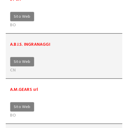
Sito Web
BO
A.B.I.S. INGRANAGGI
Sito Web
CN
A.M.GEARS srl
Sito Web
BO