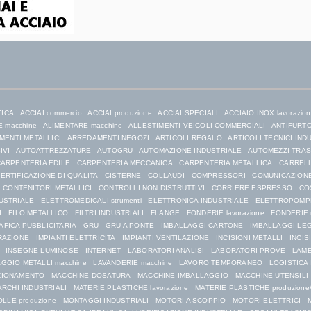
TICA
ACCIAI commercio
ACCIAI produzione
ACCIAI SPECIALI
ACCIAIO INOX lavorazio
 macchine
ALIMENTARE macchine
ALLESTIMENTI VEICOLI COMMERCIALI
ANTIFURTO 
ENTI METALLICI
ARREDAMENTI NEGOZI
ARTICOLI REGALO
ARTICOLI TECNICI IND
IVI
AUTOATTREZZATURE
AUTOGRU
AUTOMAZIONE INDUSTRIALE
AUTOMEZZI TRA
ARPENTERIA EDILE
CARPENTERIA MECCANICA
CARPENTERIA METALLICA
CARRELL
ERTIFICAZIONE DI QUALITA
CISTERNE
COLLAUDI
COMPRESSORI
COMUNICAZIONE
CONTENITORI METALLICI
CONTROLLI NON DISTRUTTIVI
CORRIERE ESPRESSO
CO
USTRIALE
ELETTROMEDICALI strumenti
ELETTRONICA INDUSTRIALE
ELETTROPOMP
I
FILO METALLICO
FILTRI INDUSTRIALI
FLANGE
FONDERIE lavorazione
FONDERIE 
AFICA PUBBLICITARIA
GRU
GRU A PONTE
IMBALLAGGI CARTONE
IMBALLAGGI LE
RAZIONE
IMPIANTI ELETTRICITA
IMPIANTI VENTILAZIONE
INCISIONI METALLI
INCIS
INSEGNE LUMINOSE
INTERNET
LABORATORI ANALISI
LABORATORI PROVE
LAME
GGIO METALLI macchine
LAVANDERIE macchine
LAVORO TEMPORANEO
LOGISTICA
ZIONAMENTO
MACCHINE DOSATURA
MACCHINE IMBALLAGGIO
MACCHINE UTENSILI
RCHI INDUSTRIALI
MATERIE PLASTICHE lavorazione
MATERIE PLASTICHE produzione/
LLE produzione
MONTAGGI INDUSTRIALI
MOTORI A SCOPPIO
MOTORI ELETTRICI