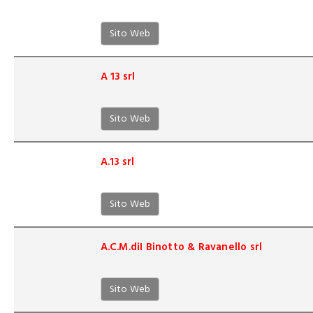
Sito Web
A 13 srl
Sito Web
A.13 srl
Sito Web
A.C.M.diI Binotto & Ravanello srl
Sito Web