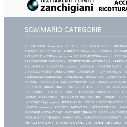
SOMMARIO CATEGORIE
ABBIGLIAMENTO macchine
ABRASIVI INDUSTRIALI
ACCESSORI NAU
AGENZIE INVESTIGATIVE
AGRICOLTURA macchine
AGROALIMENTARE
ANTINFORTUNISTICA attrezzature
ARIA COMPRESSA impianti
ARREDAM
ASSOCIAZIONE CATEGORIA
ATTREZZATURE AUTOFFICINE
AUDIOVIS
BULLONERIE
CALZATURE macchine
CANCELLI
CANTIERI NAVALI
C
CARTELLONISTICA PUBBLICITARIA
CASSEFORTI
CAVI METALLICI
C
CONSULENZA AZIENDALE
CONSULENZA FINANZIARIA
CONTAINERS
DIAMANTI INDUSTRIALI
EDILIZIA macchine
ELETTROMECCANICA IND
FERRAMENTA INDUSTRIALE
FERRO BATTUTO
FIERE
FILI METALLIC
FRESATURA
FRIZIONI PNEUMATICI
GALVANOTECNICA macchine
GR
IMPIANTI ASPIRAZIONE
IMPIANTI CLIMATIZZAZIONE
IMPIANTI DEPU
INFORMATICA programmi
INGRANAGGI
INNESTI ELETTROMAGNETICI
LAMIEREcommercio
LASER DI MARCATURA
LATTONERIE EDILI
LAVA
MACCHINE AUTOMATICHE
MACCHINE CERAMICA
MACCHINE CONFE
MANUALISTICA TECNICA
MARCATURA
MARCATURA MICROPUNTI
MA
METALLI lavorazione
MINUTERIE METALLICHE
MOBILI METALLICI
MO