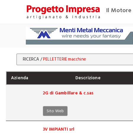
Il Motore 
RICERCA /
PELLETTERIE macchine
Azienda
Descrizione
2G di Gambillare & c.sas
Sito Web
3V IMPIANTI srl