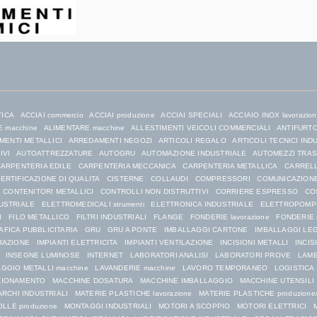
TICA
ACCIAI commercio
ACCIAI produzione
ACCIAI SPECIALI
ACCIAIO INOX lavorazio
 macchine
ALIMENTARE macchine
ALLESTIMENTI VEICOLI COMMERCIALI
ANTIFURTO 
ENTI METALLICI
ARREDAMENTI NEGOZI
ARTICOLI REGALO
ARTICOLI TECNICI IND
IVI
AUTOATTREZZATURE
AUTOGRU
AUTOMAZIONE INDUSTRIALE
AUTOMEZZI TRA
ARPENTERIA EDILE
CARPENTERIA MECCANICA
CARPENTERIA METALLICA
CARRELL
ERTIFICAZIONE DI QUALITA
CISTERNE
COLLAUDI
COMPRESSORI
COMUNICAZIONE
CONTENITORI METALLICI
CONTROLLI NON DISTRUTTIVI
CORRIERE ESPRESSO
CO
USTRIALE
ELETTROMEDICALI strumenti
ELETTRONICA INDUSTRIALE
ELETTROPOMP
I
FILO METALLICO
FILTRI INDUSTRIALI
FLANGE
FONDERIE lavorazione
FONDERIE 
AFICA PUBBLICITARIA
GRU
GRU A PONTE
IMBALLAGGI CARTONE
IMBALLAGGI LE
RAZIONE
IMPIANTI ELETTRICITA
IMPIANTI VENTILAZIONE
INCISIONI METALLI
INCIS
INSEGNE LUMINOSE
INTERNET
LABORATORI ANALISI
LABORATORI PROVE
LAME
GGIO METALLI macchine
LAVANDERIE macchine
LAVORO TEMPORANEO
LOGISTICA
ZIONAMENTO
MACCHINE DOSATURA
MACCHINE IMBALLAGGIO
MACCHINE UTENSILI
RCHI INDUSTRIALI
MATERIE PLASTICHE lavorazione
MATERIE PLASTICHE produzione/
LLE produzione
MONTAGGI INDUSTRIALI
MOTORI A SCOPPIO
MOTORI ELETTRICI