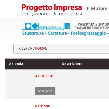
Il Motore 
RICERCA /
POMPE
Azienda
Descrizione
A.C.M.E. srl
Sito Web
A.F.P snc