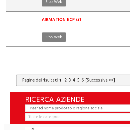
Sito Web
AIRMATION ECP srl
Sito Web
Pagine dei risultati:
1
2
3
4
5
6
[Successiva >>]
RICERCA AZIENDE