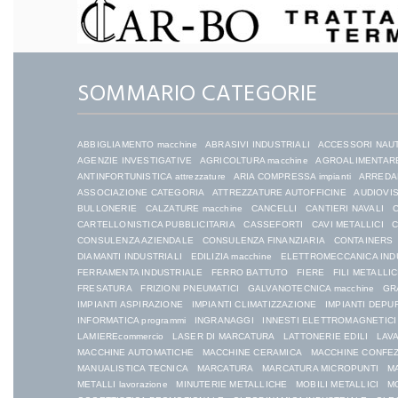
SOMMARIO CATEGORIE
ABBIGLIAMENTO macchine
ABRASIVI INDUSTRIALI
ACCESSORI NAU
AGENZIE INVESTIGATIVE
AGRICOLTURA macchine
AGROALIMENTARE
ANTINFORTUNISTICA attrezzature
ARIA COMPRESSA impianti
ARREDAM
ASSOCIAZIONE CATEGORIA
ATTREZZATURE AUTOFFICINE
AUDIOVIS
BULLONERIE
CALZATURE macchine
CANCELLI
CANTIERI NAVALI
C
CARTELLONISTICA PUBBLICITARIA
CASSEFORTI
CAVI METALLICI
C
CONSULENZA AZIENDALE
CONSULENZA FINANZIARIA
CONTAINERS
DIAMANTI INDUSTRIALI
EDILIZIA macchine
ELETTROMECCANICA IND
FERRAMENTA INDUSTRIALE
FERRO BATTUTO
FIERE
FILI METALLIC
FRESATURA
FRIZIONI PNEUMATICI
GALVANOTECNICA macchine
GR
IMPIANTI ASPIRAZIONE
IMPIANTI CLIMATIZZAZIONE
IMPIANTI DEPU
INFORMATICA programmi
INGRANAGGI
INNESTI ELETTROMAGNETICI
LAMIEREcommercio
LASER DI MARCATURA
LATTONERIE EDILI
LAVA
MACCHINE AUTOMATICHE
MACCHINE CERAMICA
MACCHINE CONFE
MANUALISTICA TECNICA
MARCATURA
MARCATURA MICROPUNTI
MA
METALLI lavorazione
MINUTERIE METALLICHE
MOBILI METALLICI
MO