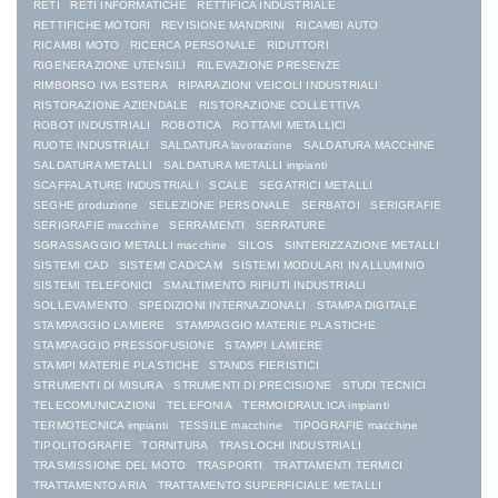
RETI
RETI INFORMATICHE
RETTIFICA INDUSTRIALE
RETTIFICHE MOTORI
REVISIONE MANDRINI
RICAMBI AUTO
RICAMBI MOTO
RICERCA PERSONALE
RIDUTTORI
RIGENERAZIONE UTENSILI
RILEVAZIONE PRESENZE
RIMBORSO IVA ESTERA
RIPARAZIONI VEICOLI INDUSTRIALI
RISTORAZIONE AZIENDALE
RISTORAZIONE COLLETTIVA
ROBOT INDUSTRIALI
ROBOTICA
ROTTAMI METALLICI
RUOTE INDUSTRIALI
SALDATURA lavorazione
SALDATURA MACCHINE
SALDATURA METALLI
SALDATURA METALLI impianti
SCAFFALATURE INDUSTRIALI
SCALE
SEGATRICI METALLI
SEGHE produzione
SELEZIONE PERSONALE
SERBATOI
SERIGRAFIE
SERIGRAFIE macchine
SERRAMENTI
SERRATURE
SGRASSAGGIO METALLI macchine
SILOS
SINTERIZZAZIONE METALLI
SISTEMI CAD
SISTEMI CAD/CAM
SISTEMI MODULARI IN ALLUMINIO
SISTEMI TELEFONICI
SMALTIMENTO RIFIUTI INDUSTRIALI
SOLLEVAMENTO
SPEDIZIONI INTERNAZIONALI
STAMPA DIGITALE
STAMPAGGIO LAMIERE
STAMPAGGIO MATERIE PLASTICHE
STAMPAGGIO PRESSOFUSIONE
STAMPI LAMIERE
STAMPI MATERIE PLASTICHE
STANDS FIERISTICI
STRUMENTI DI MISURA
STRUMENTI DI PRECISIONE
STUDI TECNICI
TELECOMUNICAZIONI
TELEFONIA
TERMOIDRAULICA impianti
TERMOTECNICA impianti
TESSILE macchine
TIPOGRAFIE macchine
TIPOLITOGRAFIE
TORNITURA
TRASLOCHI INDUSTRIALI
TRASMISSIONE DEL MOTO
TRASPORTI
TRATTAMENTI TERMICI
TRATTAMENTO ARIA
TRATTAMENTO SUPERFICIALE METALLI