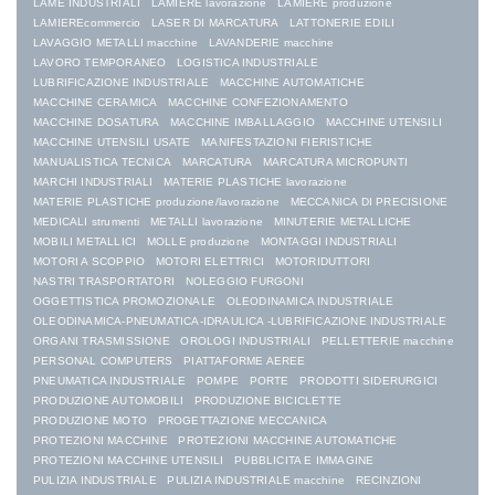
LAME INDUSTRIALI
LAMIERE lavorazione
LAMIERE produzione
LAMIEREcommercio
LASER DI MARCATURA
LATTONERIE EDILI
LAVAGGIO METALLI macchine
LAVANDERIE macchine
LAVORO TEMPORANEO
LOGISTICA INDUSTRIALE
LUBRIFICAZIONE INDUSTRIALE
MACCHINE AUTOMATICHE
MACCHINE CERAMICA
MACCHINE CONFEZIONAMENTO
MACCHINE DOSATURA
MACCHINE IMBALLAGGIO
MACCHINE UTENSILI
MACCHINE UTENSILI USATE
MANIFESTAZIONI FIERISTICHE
MANUALISTICA TECNICA
MARCATURA
MARCATURA MICROPUNTI
MARCHI INDUSTRIALI
MATERIE PLASTICHE lavorazione
MATERIE PLASTICHE produzione/lavorazione
MECCANICA DI PRECISIONE
MEDICALI strumenti
METALLI lavorazione
MINUTERIE METALLICHE
MOBILI METALLICI
MOLLE produzione
MONTAGGI INDUSTRIALI
MOTORI A SCOPPIO
MOTORI ELETTRICI
MOTORIDUTTORI
NASTRI TRASPORTATORI
NOLEGGIO FURGONI
OGGETTISTICA PROMOZIONALE
OLEODINAMICA INDUSTRIALE
OLEODINAMICA-PNEUMATICA-IDRAULICA -LUBRIFICAZIONE INDUSTRIALE
ORGANI TRASMISSIONE
OROLOGI INDUSTRIALI
PELLETTERIE macchine
PERSONAL COMPUTERS
PIATTAFORME AEREE
PNEUMATICA INDUSTRIALE
POMPE
PORTE
PRODOTTI SIDERURGICI
PRODUZIONE AUTOMOBILI
PRODUZIONE BICICLETTE
PRODUZIONE MOTO
PROGETTAZIONE MECCANICA
PROTEZIONI MACCHINE
PROTEZIONI MACCHINE AUTOMATICHE
PROTEZIONI MACCHINE UTENSILI
PUBBLICITA E IMMAGINE
PULIZIA INDUSTRIALE
PULIZIA INDUSTRIALE macchine
RECINZIONI