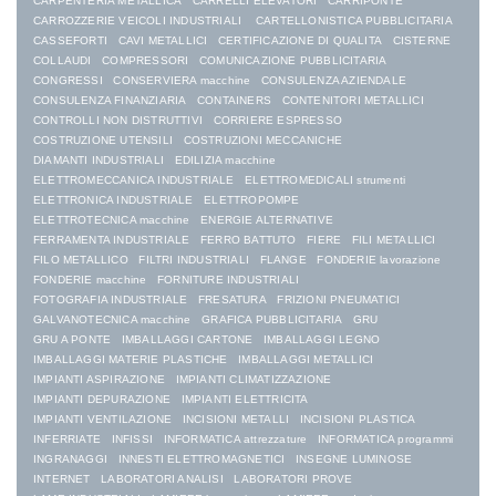
CARPENTERIA METALLICA
CARRELLI ELEVATORI
CARRIPONTE
CARROZZERIE VEICOLI INDUSTRIALI
CARTELLONISTICA PUBBLICITARIA
CASSEFORTI
CAVI METALLICI
CERTIFICAZIONE DI QUALITA
CISTERNE
COLLAUDI
COMPRESSORI
COMUNICAZIONE PUBBLICITARIA
CONGRESSI
CONSERVIERA macchine
CONSULENZA AZIENDALE
CONSULENZA FINANZIARIA
CONTAINERS
CONTENITORI METALLICI
CONTROLLI NON DISTRUTTIVI
CORRIERE ESPRESSO
COSTRUZIONE UTENSILI
COSTRUZIONI MECCANICHE
DIAMANTI INDUSTRIALI
EDILIZIA macchine
ELETTROMECCANICA INDUSTRIALE
ELETTROMEDICALI strumenti
ELETTRONICA INDUSTRIALE
ELETTROPOMPE
ELETTROTECNICA macchine
ENERGIE ALTERNATIVE
FERRAMENTA INDUSTRIALE
FERRO BATTUTO
FIERE
FILI METALLICI
FILO METALLICO
FILTRI INDUSTRIALI
FLANGE
FONDERIE lavorazione
FONDERIE macchine
FORNITURE INDUSTRIALI
FOTOGRAFIA INDUSTRIALE
FRESATURA
FRIZIONI PNEUMATICI
GALVANOTECNICA macchine
GRAFICA PUBBLICITARIA
GRU
GRU A PONTE
IMBALLAGGI CARTONE
IMBALLAGGI LEGNO
IMBALLAGGI MATERIE PLASTICHE
IMBALLAGGI METALLICI
IMPIANTI ASPIRAZIONE
IMPIANTI CLIMATIZZAZIONE
IMPIANTI DEPURAZIONE
IMPIANTI ELETTRICITA
IMPIANTI VENTILAZIONE
INCISIONI METALLI
INCISIONI PLASTICA
INFERRIATE
INFISSI
INFORMATICA attrezzature
INFORMATICA programmi
INGRANAGGI
INNESTI ELETTROMAGNETICI
INSEGNE LUMINOSE
INTERNET
LABORATORI ANALISI
LABORATORI PROVE